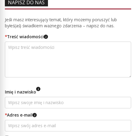
NAPISZ DO NAS
Jeśli masz interesujący temat, który możemy poruszyć lub
byłeś(aś) świadkiem ważnego zdarzenia – napisz do nas.
*
Treść wiadomości
i
i
Imię i nazwisko
*
Adres e-mail
i