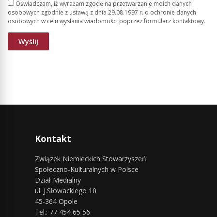
Oświadczam, iż wyrażam zgodę na przetwarzanie moich danych
osobowych zgodnie z ustawą z dnia 29.08.1997 r. o ochronie danych
osobowych w celu wysłania wiadomości poprzez formularz kontaktowy.
Kontakt
Związek Niemieckich Stowarzyszeń
Społeczno-Kulturalnych w Polsce
Dział Medialny
ul. J.Słowackiego 10
45-364 Opole
Tel.: 77 454 65 56