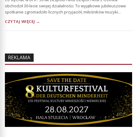
obchodził 30-lecie swojej działalności. To wyjątkowe jubileuszowe
spotkanie zgromadziło licznych przyjaciół, miłośników muzyki...
CZYTAJ WIĘCEJ →
REKLAMA