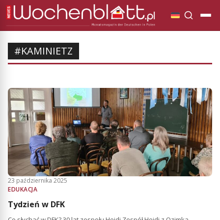
#KAMINIETZ
23 października 2025
EDUKACJA
Tydzień w DFK
Co słychać w DFK? 30 lat zespołu Heidi Zespół Heidi z Ozimka