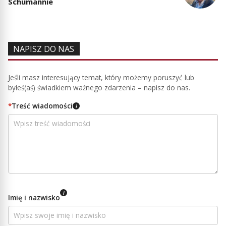
Schumannie
NAPISZ DO NAS
Jeśli masz interesujący temat, który możemy poruszyć lub
byłeś(aś) świadkiem ważnego zdarzenia – napisz do nas.
*
Treść wiadomości
i
i
Imię i nazwisko