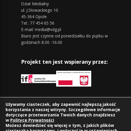
Dział Medialny
ul. J.Słowackiego 10
45-364 Opole
Tel.: 77 454 65 56
E-mail: media@vdg.pl
Biuro jest czynne od poniedziałku do piątku w
godzinach 8.00 -16.00
Projekt ten jest wspierany przez:
Znajdziesz nas również na:
Używamy ciasteczek, aby zapewnić najlepszą jakość
korzystania z naszej witryny. Szczegółowe informacje
dotyczące przetwarzania Twoich danych znajdziesz
w
Polityce Prywatności
Możesz dowiedzieć się więcej o tym, z jakich plików
ciasteczka korzystamy, i wyłączyć je w
ustawieniach
.