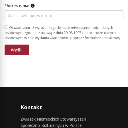
*
Adres e-mail
i
Oświadczam, iż wyrażam zgodę na przetwarzanie moich danych
osobowych zgodnie z ustawą z dnia 29.08.1997 r. o ochronie danych
osobowych w celu wysłania wiadomości poprzez formularz kontaktowy.
Kontakt
Związek Niemieckich Stowarzyszeń
Społeczno-Kulturalnych w Polsce