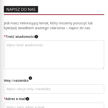
NAPISZ DO NAS
Jeśli masz interesujący temat, który możemy poruszyć lub
byłeś(aś) świadkiem ważnego zdarzenia – napisz do nas.
*
Treść wiadomości
i
i
Imię i nazwisko
*
Adres e-mail
i