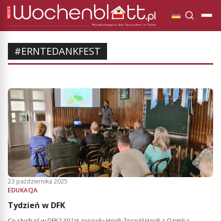
#ERNTEDANKFEST
23 października 2025
EDUKACJA
Tydzień w DFK
Co słychać w DFK? 30 lat zespołu Heidi Zespół Heidi z Ozimka