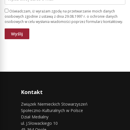
Oświadczam, iż wyrażam zgodę na przetwarzanie moich danych
osobowych zgodnie z ustawą z dnia 29.08.1997 r. o ochronie danych
osobowych w celu wysłania wiadomości poprzez formularz kontaktowy.
Kontakt
Związek Niemieckich Stowarzyszeń
Społeczno-Kulturalnych w Polsce
Dział Medialny
ul. J.Słowackiego 10
45-364 Opole