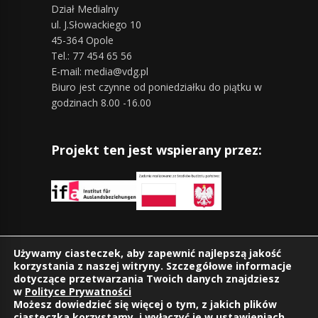
Dział Medialny
ul. J.Słowackiego 10
45-364 Opole
Tel.: 77 454 65 56
E-mail: media@vdg.pl
Biuro jest czynne od poniedziałku do piątku w
godzinach 8.00 -16.00
Projekt ten jest wspierany przez:
Znajdziesz nas również na:
Używamy ciasteczek, aby zapewnić najlepszą jakość
korzystania z naszej witryny. Szczegółowe informacje
dotyczące przetwarzania Twoich danych znajdziesz
w
Polityce Prywatności
Możesz dowiedzieć się więcej o tym, z jakich plików
ciasteczka korzystamy, i wyłączyć je w
ustawieniach
.