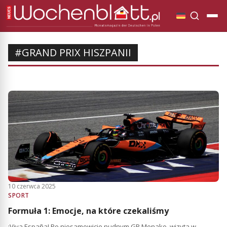
#GRAND PRIX HISZPANII
10 czerwca 2025
SPORT
Formuła 1: Emocje, na które czekaliśmy
¡Viva España! Po niesamowicie nudnym GP Monako, wizyta w