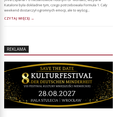
Katalonii była dokładnie tym, czego potrzebowała Formuła 1. Cały
weekend dostarczył ogromnych emocji, ale to wyścig...
CZYTAJ WIĘCEJ →
REKLAMA