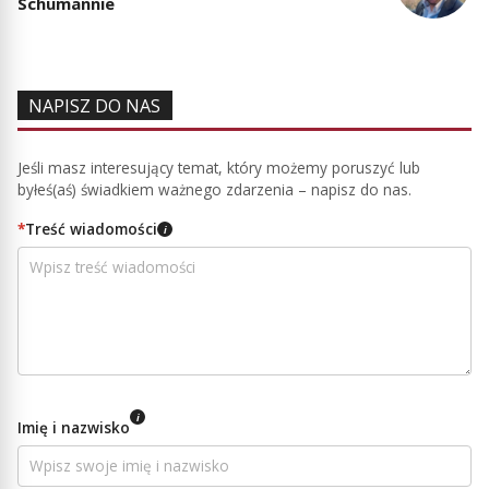
Schumannie
NAPISZ DO NAS
Jeśli masz interesujący temat, który możemy poruszyć lub
byłeś(aś) świadkiem ważnego zdarzenia – napisz do nas.
*
Treść wiadomości
i
i
Imię i nazwisko