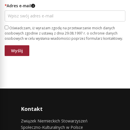
*
Adres e-mail
i
Oświadczam, iż wyrażam zgodę na przetwarzanie moich danych
osobowych zgodnie z ustawą z dnia 29.08.1997 r. o ochronie danych
osobowych w celu wysłania wiadomości poprzez formularz kontaktowy.
Kontakt
Związek Niemieckich Stowarzyszeń
Społeczno-Kulturalnych w Polsce