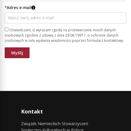
*
Adres e-mail
i
Oświadczam, iż wyrażam zgodę na przetwarzanie moich danych
osobowych zgodnie z ustawą z dnia 29.08.1997 r. o ochronie danych
osobowych w celu wysłania wiadomości poprzez formularz kontaktowy.
Kontakt
Związek Niemieckich Stowarzyszeń
Społeczno-Kulturalnych w Polsce