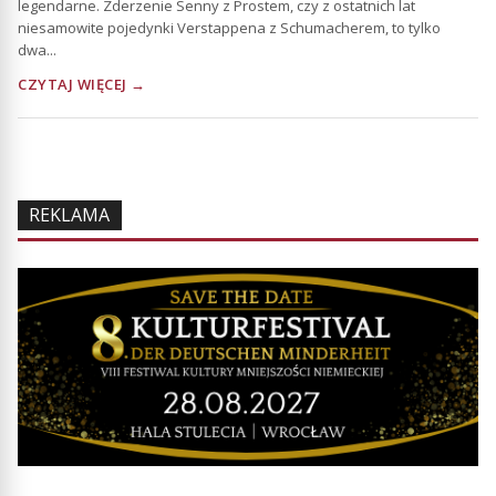
legendarne. Zderzenie Senny z Prostem, czy z ostatnich lat
niesamowite pojedynki Verstappena z Schumacherem, to tylko
dwa...
CZYTAJ WIĘCEJ →
REKLAMA