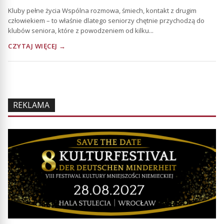
Kluby pełne życia Wspólna rozmowa, śmiech, kontakt z drugim
człowiekiem – to właśnie dlatego seniorzy chętnie przychodzą do
klubów seniora, które z powodzeniem od kilku...
CZYTAJ WIĘCEJ →
REKLAMA