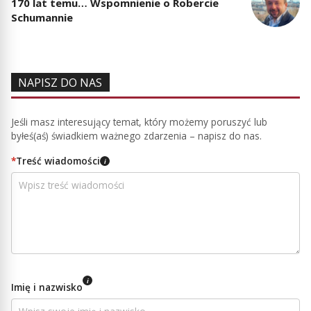
170 lat temu… Wspomnienie o Robercie
Schumannie
NAPISZ DO NAS
Jeśli masz interesujący temat, który możemy poruszyć lub
byłeś(aś) świadkiem ważnego zdarzenia – napisz do nas.
*
Treść wiadomości
i
i
Imię i nazwisko