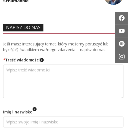
Schumannie
NAPISZ DO NAS
Jeśli masz interesujący temat, który możemy poruszyć lub
byłeś(aś) świadkiem ważnego zdarzenia – napisz do nas.
*
Treść wiadomości
i
i
Imię i nazwisko