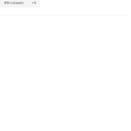
#Broslawitz
+9