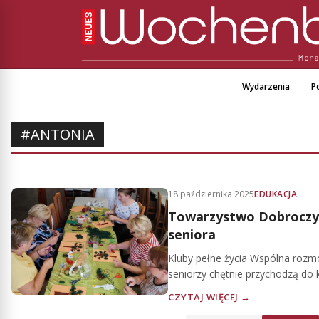
Wydarzenia
Po
#ANTONIA
18 października 2025
EDUKACJA
Towarzystwo Dobroczyn
seniora
Kluby pełne życia Wspólna rozmo
seniorzy chętnie przychodzą do 
CZYTAJ WIĘCEJ →