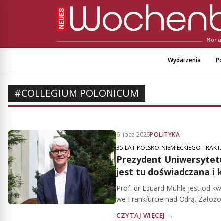
Wydarzenia
Po
#COLLEGIUM POLONICUM
6 lipca 2026
POLITYKA
35 LAT POLSKO-NIEMIECKIEGO TRAK
Prezydent Uniwersytet
jest tu doświadczana i 
Prof. dr Eduard Mühle jest od k
we Frankfurcie nad Odrą. Założo
CZYTAJ WIĘCEJ →