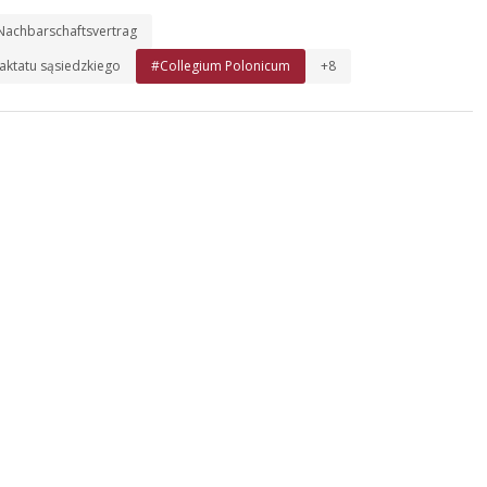
 Nachbarschaftsvertrag
raktatu sąsiedzkiego
#Collegium Polonicum
+8