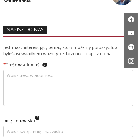
Schumannie
NAPISZ DO NAS
Jeśli masz interesujący temat, który możemy poruszyć lub
byłeś(aś) świadkiem ważnego zdarzenia – napisz do nas.
*
Treść wiadomości
i
i
Imię i nazwisko