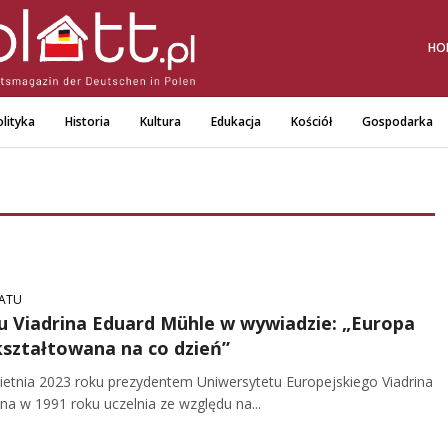
HO
lityka
Historia
Kultura
Edukacja
Kościół
Gospodarka
TATU
u Viadrina Eduard Mühle w wywiadzie: „Europa
kształtowana na co dzień”
wietnia 2023 roku prezydentem Uniwersytetu Europejskiego Viadrina
na w 1991 roku uczelnia ze względu na...