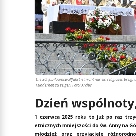
Die 30. Jubiläumswallfahrt ist nicht nur ein religiöses Erei
Minderheit zu zeigen. Foto: Archiv
Dzień wspólnoty,
1 czerwca 2025 roku to już po raz trzy
etnicznych mniejszości do św. Anny na Gór
młodzież oraz przyjaciele różnorodn