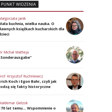
PUNKT WIDZENIA
Małgorzata Janik
Mała kuchnia, wielka nauka. O
dawnych książkach kucharskich dla
dzieci
Dr Michał Matheja
„Sonderausgabe”
prof. Krzysztof Ruchniewicz
Erich Koch i Egon Bahr, czyli jak
rodzą się fakty historyczne
Waldemar Gielzok
170 lat temu… Wspomnienie o