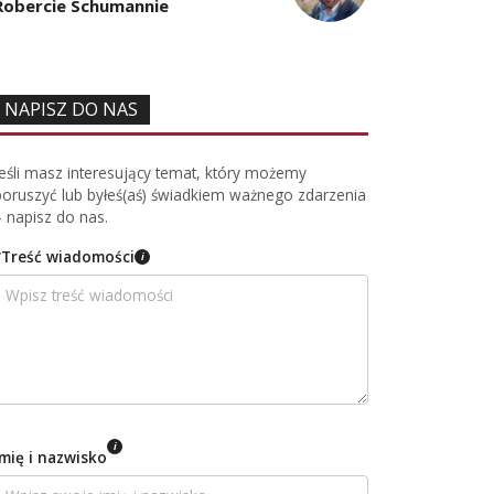
Robercie Schumannie
NAPISZ DO NAS
Jeśli masz interesujący temat, który możemy
poruszyć lub byłeś(aś) świadkiem ważnego zdarzenia
– napisz do nas.
*
Treść wiadomości
i
i
Imię i nazwisko