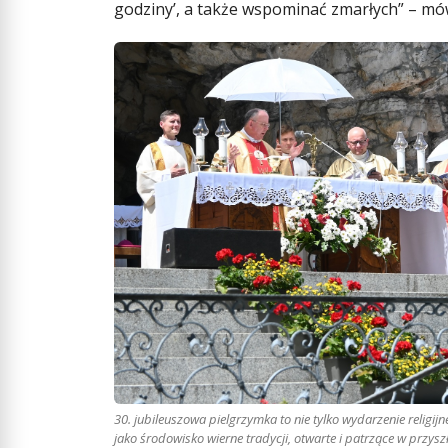
godziny’, a także wspominać zmarłych” – mówi
30. jubileuszowa pielgrzymka to nie tylko wydarzenie religijn
jako środowisko wierne tradycji, otwarte i patrzące w przysz