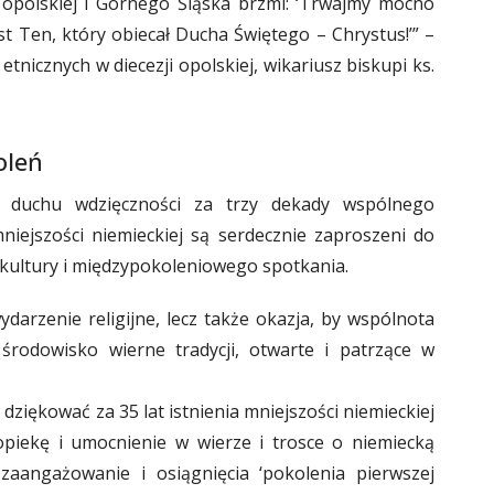
 opolskiej i Górnego Śląska brzmi: ‘Trwajmy mocno
st Ten, który obiecał Ducha Świętego – Chrystus!’” –
nicznych w diecezji opolskiej, wikariusz biskupi ks.
oleń
 duchu wdzięczności za trzy dekady wspólnego
niejszości niemieckiej są serdecznie zaproszeni do
kultury i międzypokoleniowego spotkania.
ydarzenie religijne, lecz także okazja, by wspólnota
 środowisko wierne tradycji, otwarte i patrzące w
ziękować za 35 lat istnienia mniejszości niemieckiej
piekę i umocnienie w wierze i trosce o niemiecką
zaangażowanie i osiągnięcia ‘pokolenia pierwszej