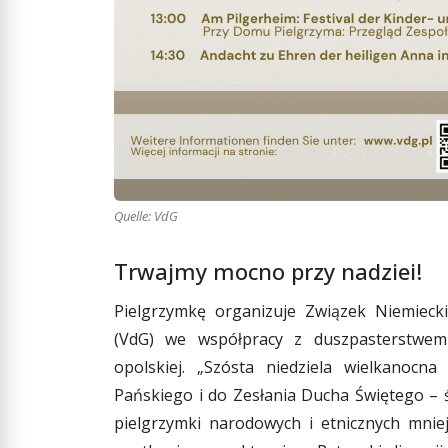
Quelle: VdG
Trwajmy mocno przy nadziei!
Pielgrzymkę organizuje Związek Niemieck
(VdG) we współpracy z duszpasterstwem 
opolskiej. „Szósta niedziela wielkanocn
Pańskiego i do Zesłania Ducha Świętego – ś
pielgrzymki narodowych i etnicznych mnie