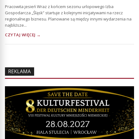
Pracowita jesień Wraz z końcem sezonu urlopowego Izba
Gospodarcza „Śląsk” startuje z kolejnymi inicjatywami na rzecz
regionalnego biznesu. Planowane są między innymi wydarzenia na
najbliższe...
CZYTAJ WIĘCEJ →
REKLAMA