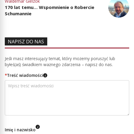
Waldemar Gielzok
170 lat temu… Wspomnienie o Robercie
Schumannie
NAPISZ DO NAS
Jeśli masz interesujący temat, który możemy poruszyć lub
byłeś(aś) świadkiem ważnego zdarzenia – napisz do nas.
*
Treść wiadomości
i
i
Imię i nazwisko