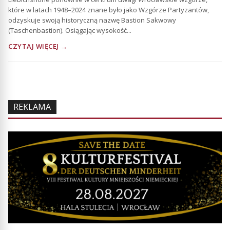
które w latach 1948–2024 znane było jako Wzgórze Partyzantów,
odzyskuje swoją historyczną nazwę Bastion Sakwowy
(Taschenbastion). Osiągając wysokość...
CZYTAJ WIĘCEJ →
REKLAMA