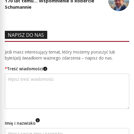
170 lat temu… Wspomnienie o Robercie
Schumannie
NAPISZ DO NAS
Jeśli masz interesujący temat, który możemy poruszyć lub
byłeś(aś) świadkiem ważnego zdarzenia – napisz do nas.
*
Treść wiadomości
i
i
Imię i nazwisko