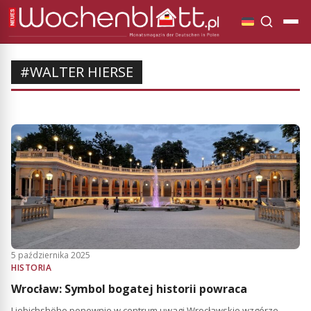
#WALTER HIERSE
5 października 2025
HISTORIA
Wrocław: Symbol bogatej historii powraca
Liebichshöhe ponownie w centrum uwagi Wrocławskie wzgórze,