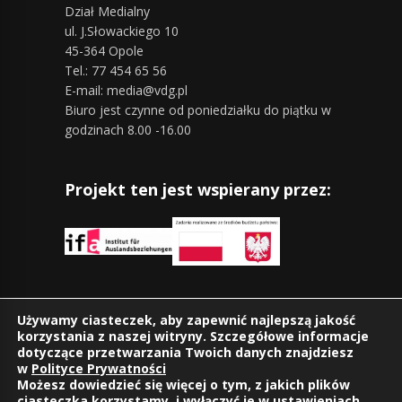
Dział Medialny
ul. J.Słowackiego 10
45-364 Opole
Tel.: 77 454 65 56
E-mail: media@vdg.pl
Biuro jest czynne od poniedziałku do piątku w
godzinach 8.00 -16.00
Projekt ten jest wspierany przez:
Znajdziesz nas również na:
Używamy ciasteczek, aby zapewnić najlepszą jakość
korzystania z naszej witryny. Szczegółowe informacje
dotyczące przetwarzania Twoich danych znajdziesz
w
Polityce Prywatności
Możesz dowiedzieć się więcej o tym, z jakich plików
ciasteczka korzystamy, i wyłączyć je w
ustawieniach
.