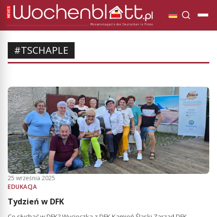
#TSCHAPLE
25 września 2025
EDUKACJA
Tydzień w DFK
Co słychać w DFK? Wycieczka z DFK Kamień Śląski Zarząd DFK