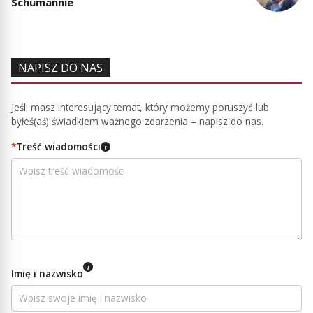
Schumannie
NAPISZ DO NAS
Jeśli masz interesujący temat, który możemy poruszyć lub
byłeś(aś) świadkiem ważnego zdarzenia – napisz do nas.
*
Treść wiadomości
i
i
Imię i nazwisko