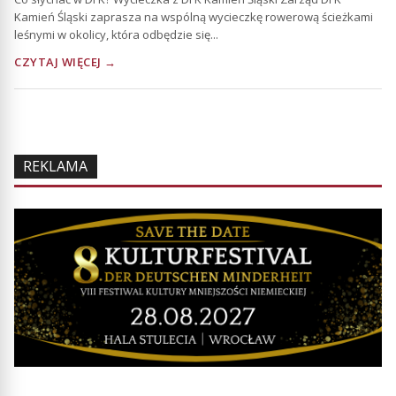
Kamień Śląski zaprasza na wspólną wycieczkę rowerową ścieżkami
leśnymi w okolicy, która odbędzie się...
CZYTAJ WIĘCEJ →
REKLAMA