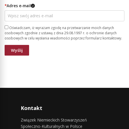
*
Adres e-mail
i
Oświadczam, iż wyrażam zgodę na przetwarzanie moich danych
osobowych zgodnie z ustawą z dnia 29.08.1997 r. o ochronie danych
osobowych w celu wysłania wiadomości poprzez formularz kontaktowy.
Kontakt
Związek Niemieckich Stowarzyszeń
Społeczno-Kulturalnych w Polsce