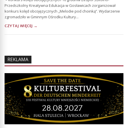
Przedszkolny Kreatywna Edukacja w Gosławicach zorganizował
konkurs kolęd obcojęzycznych „Melodie pod choinką”. Wydarzenie
zgromadziło w Gminnym Ośrodku Kultury...
CZYTAJ WIĘCEJ →
REKLAMA