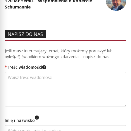
170 lat temu… Wspomnienie o Robercie
Schumannie
NAPISZ DO NAS
Jeśli masz interesujący temat, który możemy poruszyć lub
byłeś(aś) świadkiem ważnego zdarzenia – napisz do nas.
*
Treść wiadomości
i
i
Imię i nazwisko