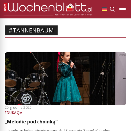
#TANNENBAUM
25 grudnia 2025
EDUKACJA
„Melodie pod choinką”
– konkurs kolęd obcojęzycznych 16 grudnia Zespół Szkolno-