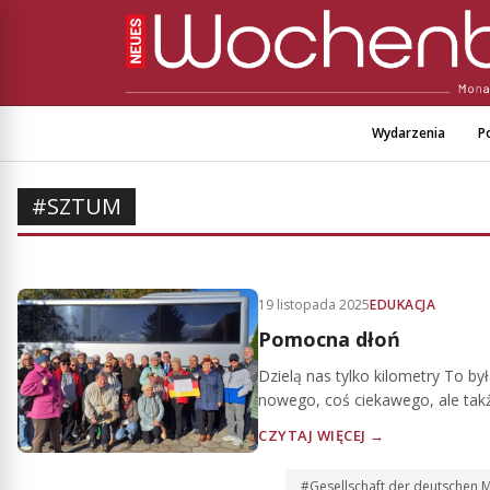
Wydarzenia
Po
#SZTUM
19 listopada 2025
EDUKACJA
Pomocna dłoń
Dzielą nas tylko kilometry To by
nowego, coś ciekawego, ale tak
CZYTAJ WIĘCEJ →
#Gesellschaft der deutschen M