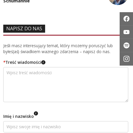
Schumannie
NAPISZ DO NAS
Jeśli masz interesujący temat, który możemy poruszyć lub
byłeś(aś) świadkiem ważnego zdarzenia – napisz do nas.
*
Treść wiadomości
i
i
Imię i nazwisko