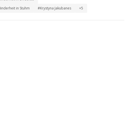
inderheit in Stuhm
#Krystyna Jakubanes
+5