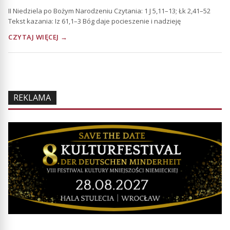
II Niedziela po Bożym Narodzeniu Czytania: 1 J 5,11–13; Łk 2,41–52
Tekst kazania: Iz 61,1–3 Bóg daje pocieszenie i nadzieję
CZYTAJ WIĘCEJ →
REKLAMA