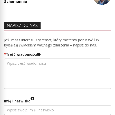
Schumannie
NAPISZ DO NAS
Jeśli masz interesujący temat, który możemy poruszyć lub
byłeś(aś) świadkiem ważnego zdarzenia – napisz do nas.
*
Treść wiadomości
i
i
Imię i nazwisko