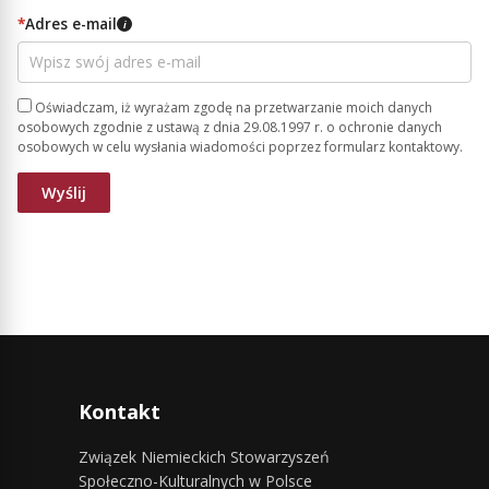
*
Adres e-mail
i
Oświadczam, iż wyrażam zgodę na przetwarzanie moich danych
osobowych zgodnie z ustawą z dnia 29.08.1997 r. o ochronie danych
osobowych w celu wysłania wiadomości poprzez formularz kontaktowy.
Kontakt
Związek Niemieckich Stowarzyszeń
Społeczno-Kulturalnych w Polsce