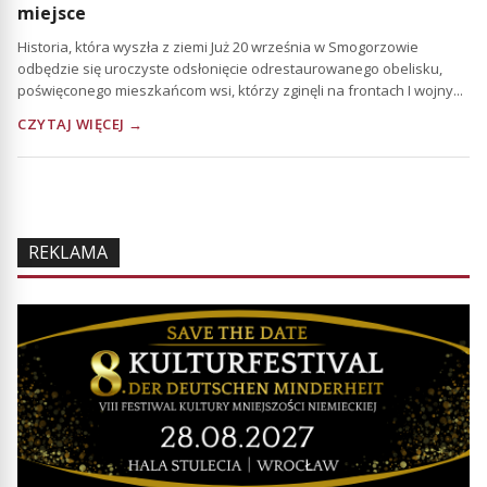
miejsce
Historia, która wyszła z ziemi Już 20 września w Smogorzowie
odbędzie się uroczyste odsłonięcie odrestaurowanego obelisku,
poświęconego mieszkańcom wsi, którzy zginęli na frontach I wojny...
CZYTAJ WIĘCEJ →
REKLAMA