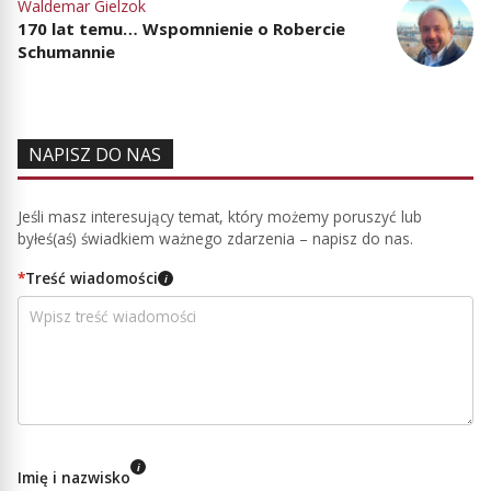
Waldemar Gielzok
170 lat temu… Wspomnienie o Robercie
Schumannie
NAPISZ DO NAS
Jeśli masz interesujący temat, który możemy poruszyć lub
byłeś(aś) świadkiem ważnego zdarzenia – napisz do nas.
*
Treść wiadomości
i
i
Imię i nazwisko