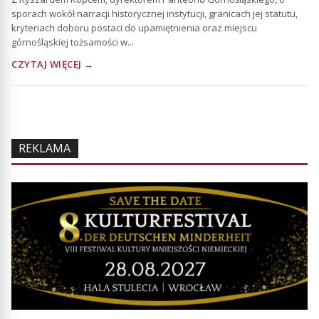
sporach wokół narracji historycznej instytucji, granicach jej statutu,
kryteriach doboru postaci do upamiętnienia oraz miejscu
górnośląskiej tożsamości w...
CZYTAJ WIĘCEJ →
REKLAMA