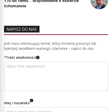
170 lat temu… Wspomnienie o Robercie
Schumannie
NAPISZ DO NAS
Jeśli masz interesujący temat, który możemy poruszyć lub
byłeś(aś) świadkiem ważnego zdarzenia – napisz do nas.
*
Treść wiadomości
i
i
Imię i nazwisko