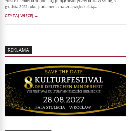
Polsce niemiecki Bundestag podjął historyczny krok. W środę, 3
grudnia 2025 roku, parlament znaczną większością...
CZYTAJ WIĘCEJ →
REKLAMA