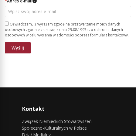
*
Adres e-mail
i
Oświadczam, iż wyrażam zgodę na przetwarzanie moich danych
osobowych zgodnie z ustawą z dnia 29.08.1997 r. o ochronie danych
osobowych w celu wysłania wiadomości poprzez formularz kontaktowy.
Kontakt
Związek Niemieckich Stowarzyszeń
Społeczno-Kulturalnych w Polsce
Dział Medialny