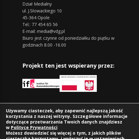
Dział Medialny
ul. J.Słowackiego 10
45-364 Opole
Tel.: 77 454 65 56
E-mail: media@vdg.pl
Biuro jest czynne od poniedziałku do piątku w
godzinach 8.00 -16.00
Projekt ten jest wspierany przez:
Znajdziesz nas również na:
Używamy ciasteczek, aby zapewnić najlepszą jakość
korzystania z naszej witryny. Szczegółowe informacje
dotyczące przetwarzania Twoich danych znajdziesz
w
Polityce Prywatności
Możesz dowiedzieć się więcej o tym, z jakich plików
ciasteczka korzystamy, i wyłączyć je w
ustawieniach
.