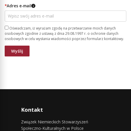
*
Adres e-mail
i
Oświadczam, iż wyrażam zgodę na przetwarzanie moich danych
osobowych zgodnie z ustawą z dnia 29.08.1997 r. o ochronie danych
osobowych w celu wysłania wiadomości poprzez formularz kontaktowy.
Kontakt
Związek Niemieckich Stowarzyszeń
Społeczno-Kulturalnych w Polsce