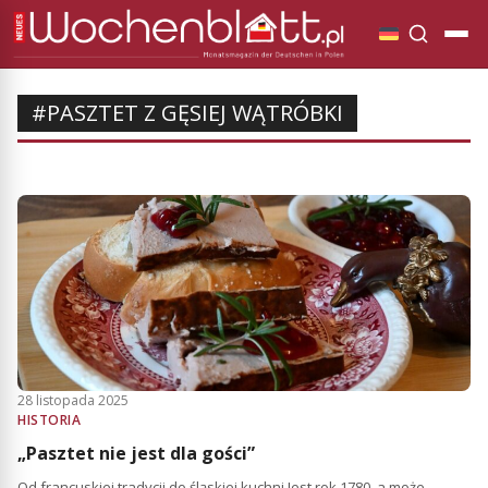
#PASZTET Z GĘSIEJ WĄTRÓBKI
28 listopada 2025
HISTORIA
„Pasztet nie jest dla gości”
Od francuskiej tradycji do śląskiej kuchni Jest rok 1780, a może