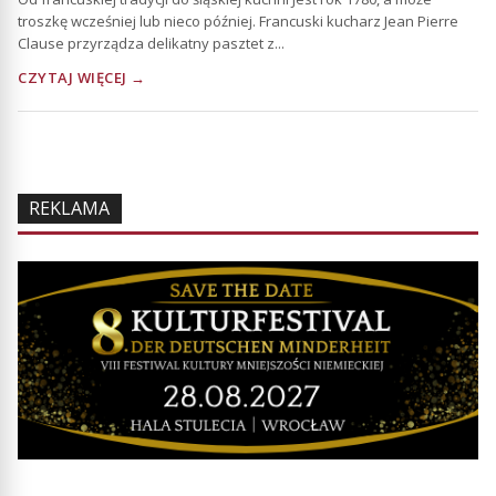
troszkę wcześniej lub nieco później. Francuski kucharz Jean Pierre
Clause przyrządza delikatny pasztet z...
CZYTAJ WIĘCEJ →
REKLAMA