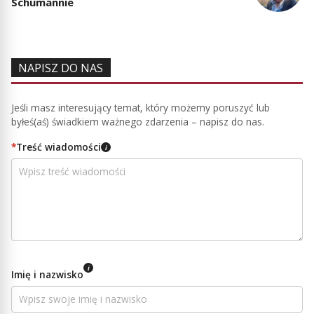
Schumannie
NAPISZ DO NAS
Jeśli masz interesujący temat, który możemy poruszyć lub
byłeś(aś) świadkiem ważnego zdarzenia – napisz do nas.
*
Treść wiadomości
i
i
Imię i nazwisko