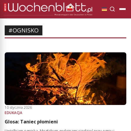
#OGNISKO
10 stycznia 2026
EDUKACJA
Glosa: Taniec płomieni
Uwielbiam ogniska. Mogłabym godzinami siedzieć przy ogniu i