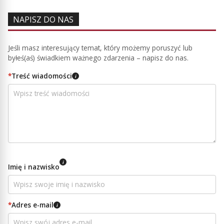
NAPISZ DO NAS
Jeśli masz interesujący temat, który możemy poruszyć lub
byłeś(aś) świadkiem ważnego zdarzenia – napisz do nas.
*
Treść wiadomości
i
i
Imię i nazwisko
*
Adres e-mail
i