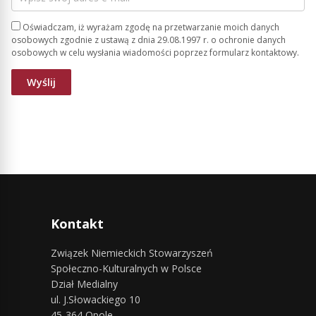
Oświadczam, iż wyrażam zgodę na przetwarzanie moich danych
osobowych zgodnie z ustawą z dnia 29.08.1997 r. o ochronie danych
osobowych w celu wysłania wiadomości poprzez formularz kontaktowy.
Kontakt
Związek Niemieckich Stowarzyszeń
Społeczno-Kulturalnych w Polsce
Dział Medialny
ul. J.Słowackiego 10
45-364 Opole