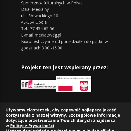
Społeczno-Kulturalnych w Polsce
Dział Medialny
ul. J.Słowackiego 10
45-364 Opole
Tel.: 77 454 65 56
E-mail: media@vdg.pl
Biuro jest czynne od poniedziałku do piątku w
godzinach 8.00 -16.00
Projekt ten jest wspierany przez:
Znajdziesz nas również na:
Używamy ciasteczek, aby zapewnić najlepszą jakość
korzystania z naszej witryny. Szczegółowe informacje
dotyczące przetwarzania Twoich danych znajdziesz
w
Polityce Prywatności
Możesz dowiedzieć się więcej o tym, z jakich plików