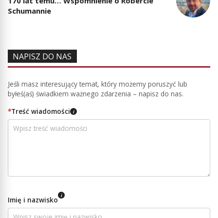
170 lat temu… Wspomnienie o Robercie
Schumannie
NAPISZ DO NAS
Jeśli masz interesujący temat, który możemy poruszyć lub
byłeś(aś) świadkiem ważnego zdarzenia – napisz do nas.
*
Treść wiadomości
i
i
Imię i nazwisko