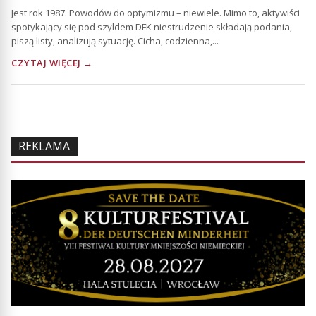
Jest rok 1987. Powodów do optymizmu – niewiele. Mimo to, aktywiści
spotykający się pod szyldem DFK niestrudzenie składają podania,
piszą listy, analizują sytuację. Cicha, codzienna,...
CZYTAJ WIĘCEJ →
REKLAMA