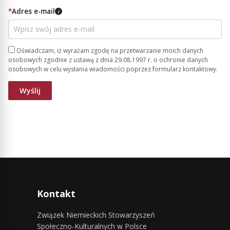
*
Adres e-mail
i
Oświadczam, iż wyrażam zgodę na przetwarzanie moich danych
osobowych zgodnie z ustawą z dnia 29.08.1997 r. o ochronie danych
osobowych w celu wysłania wiadomości poprzez formularz kontaktowy.
Kontakt
Związek Niemieckich Stowarzyszeń
Społeczno-Kulturalnych w Polsce