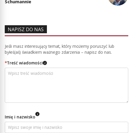
Schumannie
NAPISZ DO NAS
Jeśli masz interesujący temat, który możemy poruszyć lub
byłeś(aś) świadkiem ważnego zdarzenia – napisz do nas.
*
Treść wiadomości
i
i
Imię i nazwisko