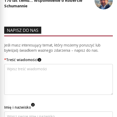
170 lat temu… Wspomnienie o Robercie
Schumannie
NAPISZ DO NAS
Jeśli masz interesujący temat, który możemy poruszyć lub
byłeś(aś) świadkiem ważnego zdarzenia – napisz do nas.
*
Treść wiadomości
i
i
Imię i nazwisko