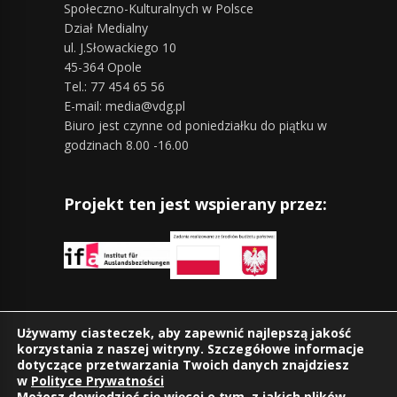
Społeczno-Kulturalnych w Polsce
Dział Medialny
ul. J.Słowackiego 10
45-364 Opole
Tel.: 77 454 65 56
E-mail: media@vdg.pl
Biuro jest czynne od poniedziałku do piątku w
godzinach 8.00 -16.00
Projekt ten jest wspierany przez:
Znajdziesz nas również na:
Używamy ciasteczek, aby zapewnić najlepszą jakość
korzystania z naszej witryny. Szczegółowe informacje
dotyczące przetwarzania Twoich danych znajdziesz
w
Polityce Prywatności
Możesz dowiedzieć się więcej o tym, z jakich plików