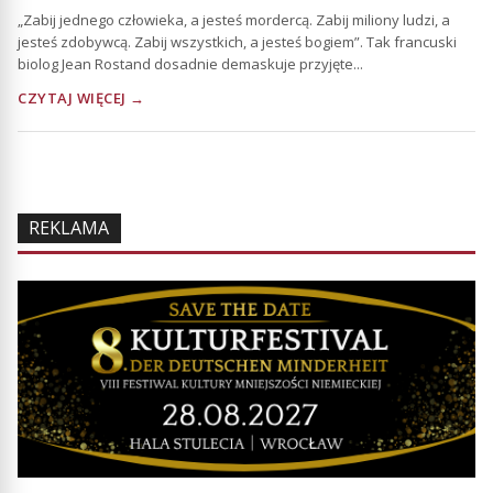
„Zabij jednego człowieka, a jesteś mordercą. Zabij miliony ludzi, a
jesteś zdobywcą. Zabij wszystkich, a jesteś bogiem”. Tak francuski
biolog Jean Rostand dosadnie demaskuje przyjęte...
CZYTAJ WIĘCEJ →
REKLAMA