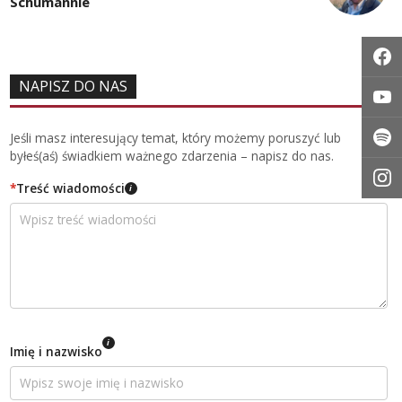
Schumannie
NAPISZ DO NAS
Jeśli masz interesujący temat, który możemy poruszyć lub
byłeś(aś) świadkiem ważnego zdarzenia – napisz do nas.
*
Treść wiadomości
i
i
Imię i nazwisko