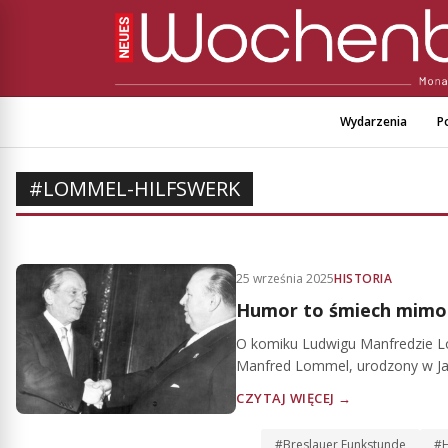
Wydarzenia
Po
#LOMMEL-HILFSWERK
25 września 2025
HISTORIA
Humor to śmiech mimo
O komiku Ludwigu Manfredzie L
Manfred Lommel, urodzony w Jaw
CZYTAJ WIĘCEJ →
#Breslauer Funkstunde
#