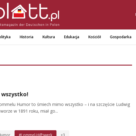
lityka
Historia
Kultura
Edukacja
Kościół
Gospodarka
 wszystko!
ommelu Humor to śmiech mimo wszystko – i na szczęście Ludwig
orze w 1891 roku, miał go...
Humor
#Lommel-Hilfswerk
+3