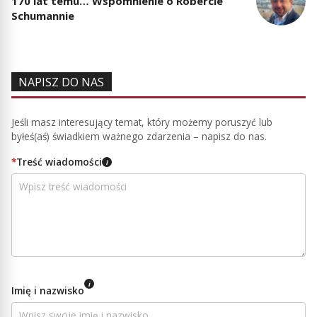
170 lat temu… Wspomnienie o Robercie
Schumannie
NAPISZ DO NAS
Jeśli masz interesujący temat, który możemy poruszyć lub
byłeś(aś) świadkiem ważnego zdarzenia – napisz do nas.
*
Treść wiadomości
i
i
Imię i nazwisko