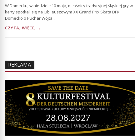
W Domecku, w niedzielę 10 maja, miłośnicy tradycyjnej śląskiej gry w
karty spotkali się na jubileuszowym XX Grand Prix Skata DFK
Domecko o Puchar Wójta...
CZYTAJ WIĘCEJ →
REKLAMA