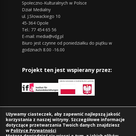
Społeczno-Kulturalnych w Polsce
Dział Medialny
ul. J.Słowackiego 10
45-364 Opole
Tel.: 77 454 65 56
E-mail: media@vdg.pl
Biuro jest czynne od poniedziałku do piątku w
godzinach 8.00 -16.00
Projekt ten jest wspierany przez:
Znajdziesz nas również na:
Używamy ciasteczek, aby zapewnić najlepszą jakość
korzystania z naszej witryny. Szczegółowe informacje
dotyczące przetwarzania Twoich danych znajdziesz
w
Polityce Prywatności
Możesz dowiedzieć się więcej o tym, z jakich plików