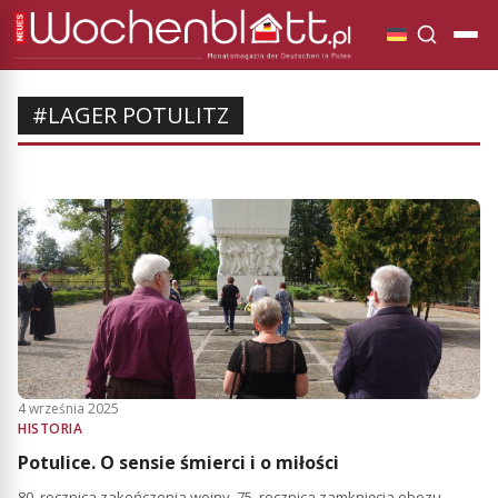
#LAGER POTULITZ
4 września 2025
HISTORIA
Potulice. O sensie śmierci i o miłości
80. rocznica zakończenia wojny, 75. rocznica zamknięcia obozu