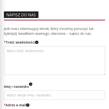
NAPISZ DO NAS
Jeśli masz interesujący temat, który możemy poruszyć lub
byłeś(aś) świadkiem ważnego zdarzenia – napisz do nas.
*
Treść wiadomości
i
i
Imię i nazwisko
*
Adres e-mail
i