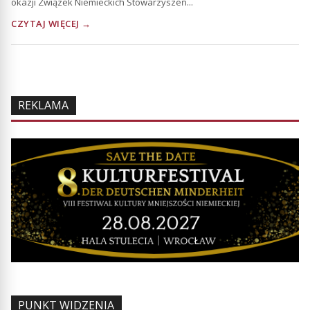
okazji Związek Niemieckich Stowarzyszeń...
CZYTAJ WIĘCEJ →
REKLAMA
PUNKT WIDZENIA