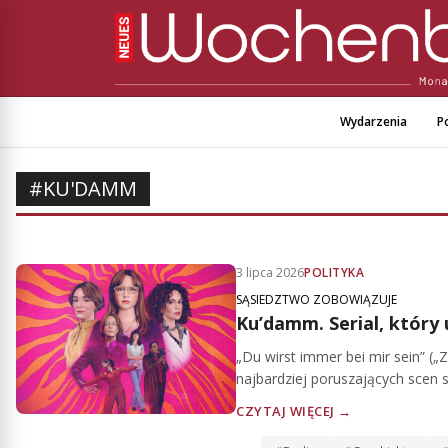
Wydarzenia
Po
#KU'DAMM
3 lipca 2026
POLITYKA
SĄSIEDZTWO ZOBOWIĄZUJE
Ku’damm. Serial, który u
„Du wirst immer bei mir sein” (
najbardziej poruszających scen s
CZYTAJ WIĘCEJ →