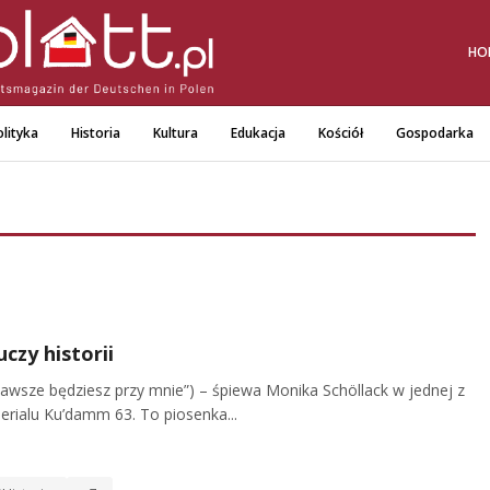
HO
lityka
Historia
Kultura
Edukacja
Kościół
Gospodarka
czy historii
„Zawsze będziesz przy mnie”) – śpiewa Monika Schöllack w jednej z
erialu Ku’damm 63. To piosenka...