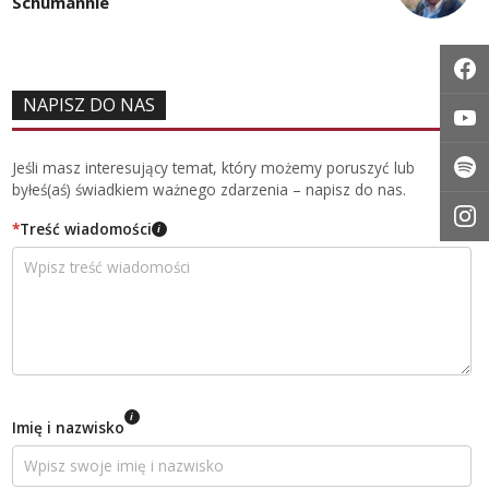
Schumannie
NAPISZ DO NAS
Jeśli masz interesujący temat, który możemy poruszyć lub
byłeś(aś) świadkiem ważnego zdarzenia – napisz do nas.
*
Treść wiadomości
i
i
Imię i nazwisko