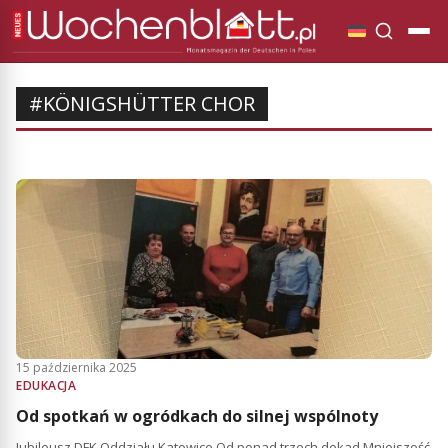
#KÖNIGSHÜTTER CHOR
15 października 2025
EDUKACJA
Od spotkań w ogródkach do silnej wspólnoty
Jubileusz DFK Oddziału Katowice Od ponad trzech dekad Mniejszość