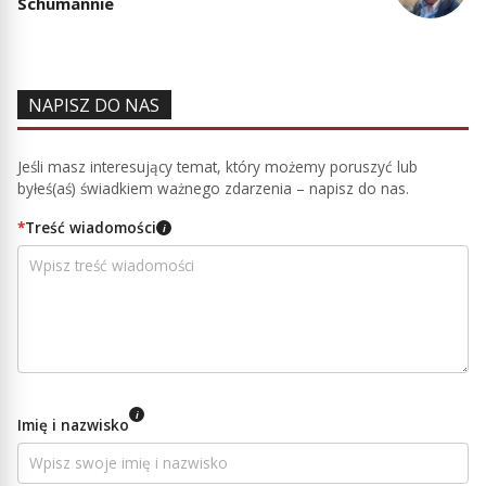
Schumannie
NAPISZ DO NAS
Jeśli masz interesujący temat, który możemy poruszyć lub
byłeś(aś) świadkiem ważnego zdarzenia – napisz do nas.
*
Treść wiadomości
i
i
Imię i nazwisko