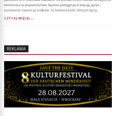
Niemiecka w województwie śląskim pielęgnuje tradycję, język i
tożsamość swoich przodków. To historia ludzi, których łączy...
CZYTAJ WIĘCEJ →
REKLAMA