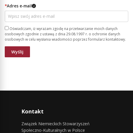
*
Adres e-mail
i
Oświadczam, iż wyrażam zgodę na przetwarzanie moich danych
osobowych zgodnie z ustawą z dnia 29.08.1997 r. o ochronie danych
osobowych w celu wysłania wiadomości poprzez formularz kontaktowy.
Kontakt
Związek Niemieckich Stowarzyszeń
Społeczno-Kulturalnych w Polsce