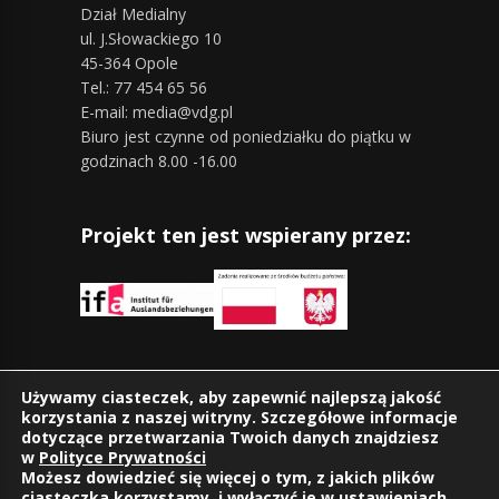
Dział Medialny
ul. J.Słowackiego 10
45-364 Opole
Tel.: 77 454 65 56
E-mail: media@vdg.pl
Biuro jest czynne od poniedziałku do piątku w
godzinach 8.00 -16.00
Projekt ten jest wspierany przez:
Znajdziesz nas również na:
Używamy ciasteczek, aby zapewnić najlepszą jakość
korzystania z naszej witryny. Szczegółowe informacje
dotyczące przetwarzania Twoich danych znajdziesz
w
Polityce Prywatności
Możesz dowiedzieć się więcej o tym, z jakich plików
ciasteczka korzystamy, i wyłączyć je w
ustawieniach
.