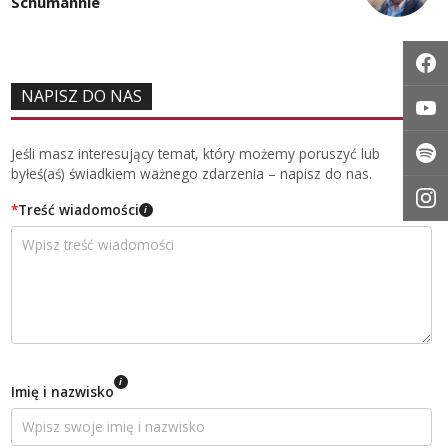
Schumannie
NAPISZ DO NAS
Jeśli masz interesujący temat, który możemy poruszyć lub
byłeś(aś) świadkiem ważnego zdarzenia – napisz do nas.
*
Treść wiadomości
i
i
Imię i nazwisko