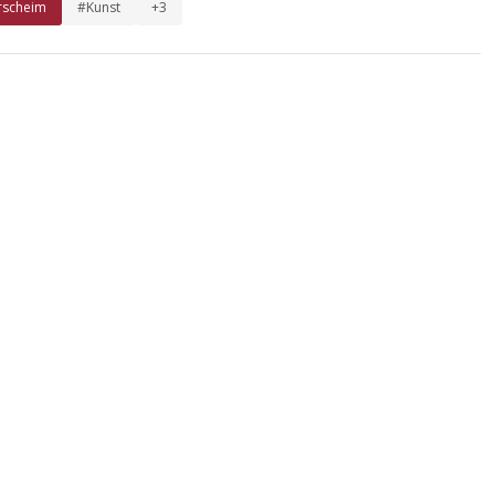
rscheim
#Kunst
+3