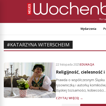
Wydarzenia
Po
#KATARZYNA WITERSCHEIM
22 listopada 2025
EDUKACJA
Religijność, cielesność 
Prawda o współczesnym Śląsku 
rysowniczką i autorką komiksó
śląskiej tożsamości, kobiecości...
CZYTAJ WIĘCEJ →