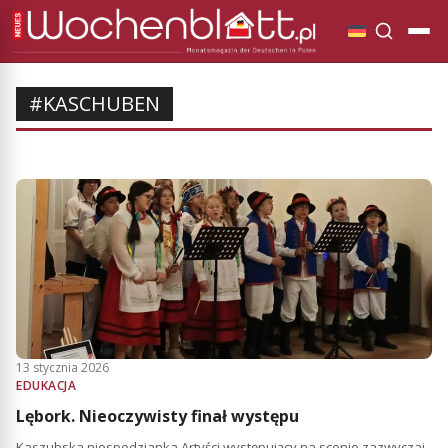
#KASCHUBEN
13 stycznia 2026
EDUKACJA
Lębork. Nieoczywisty finał występu
Kaszubska niespodzianka Artyści występujący na scenie zazwyczaj