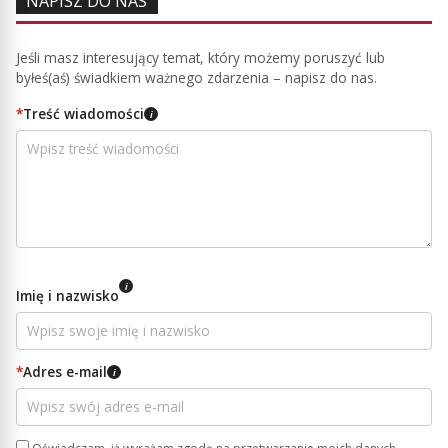
NAPISZ DO NAS
Jeśli masz interesujący temat, który możemy poruszyć lub
byłeś(aś) świadkiem ważnego zdarzenia – napisz do nas.
*
Treść wiadomości
i
i
Imię i nazwisko
*
Adres e-mail
i