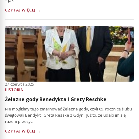
– jak...
CZYTAJ WIĘCEJ →
27 czerwca 2025
HISTORIA
Żelazne gody Benedykta i Grety Reschke
Nie mogliśmy tego zmarnować Żelazne gody, czyli 65. rocznicę ślubu
świętowali Bendykt i Greta Reszke z Gdyni. Już to, że udało im się
razem przeżyć...
CZYTAJ WIĘCEJ →