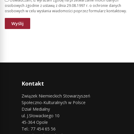
Oświadczam, iż wyrażam zgodę na przetwarzanie moich danych
osobowych zgodnie z ustawą z dnia 29.08.1997 r. o ochronie danych
osobowych w celu wysłania wiadomości poprzez formularz kontaktowy.
Kontakt
Związek Niemieckich Stowarzyszeń
Społeczno-Kulturalnych w Polsce
Dział Medialny
ul. J.Słowackiego 10
45-364 Opole
Tel.: 77 454 65 56