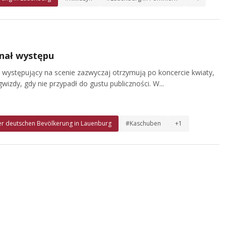
inał występu
 występujący na scenie zazwyczaj otrzymują po koncercie kwiaty,
 gwizdy, gdy nie przypadł do gustu publiczności. W...
r deutschen Bevölkerung in Lauenburg
#Kaschuben
+1