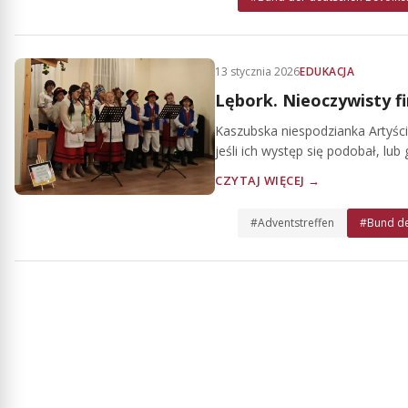
13 stycznia 2026
EDUKACJA
Lębork. Nieoczywisty f
Kaszubska niespodzianka Artyści
jeśli ich występ się podobał, lub
CZYTAJ WIĘCEJ →
#Adventstreffen
#Bund de