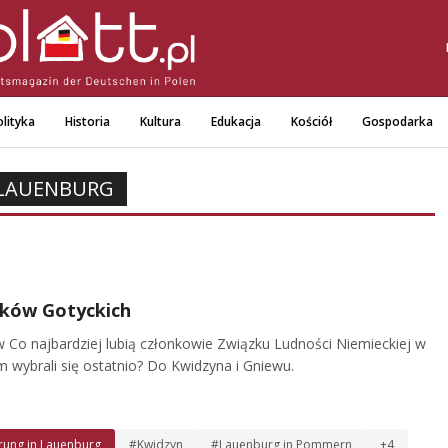
lityka
Historia
Kultura
Edukacja
Kościół
Gospodarka
 LAUENBURG
ków Gotyckich
ów Co najbardziej lubią członkowie Związku Ludności Niemieckiej w
 wybrali się ostatnio? Do Kwidzyna i Gniewu.
rung in Lauenburg
#Kwidzyn
#Lauenburg in Pommern
+4