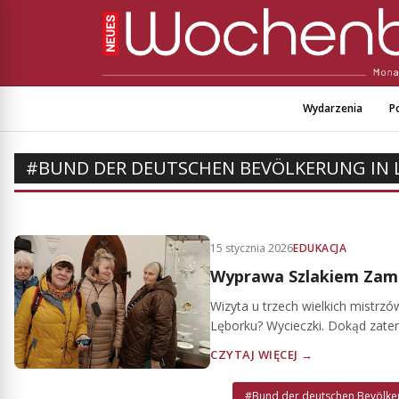
Wydarzenia
Po
#BUND DER DEUTSCHEN BEVÖLKERUNG IN
15 stycznia 2026
EDUKACJA
Wyprawa Szlakiem Zam
Wizyta u trzech wielkich mistrz
Lęborku? Wycieczki. Dokąd zatem
CZYTAJ WIĘCEJ →
#Bund der deutschen Bevölke