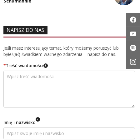
Schumannie
NAPISZ DO NAS
Jeśli masz interesujący temat, który możemy poruszyć lub
byłeś(aś) świadkiem ważnego zdarzenia – napisz do nas.
*
Treść wiadomości
i
i
Imię i nazwisko