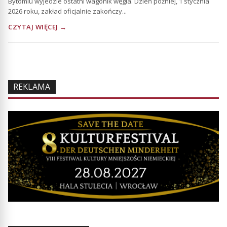
Bytomiu wyjedzie ostatni wagonik węgla. Dzień później, 1 stycznia
2026 roku, zakład oficjalnie zakończy...
CZYTAJ WIĘCEJ →
REKLAMA