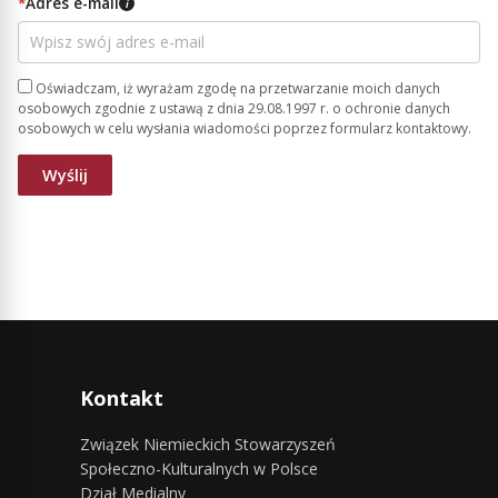
*
Adres e-mail
i
Oświadczam, iż wyrażam zgodę na przetwarzanie moich danych
osobowych zgodnie z ustawą z dnia 29.08.1997 r. o ochronie danych
osobowych w celu wysłania wiadomości poprzez formularz kontaktowy.
Kontakt
Związek Niemieckich Stowarzyszeń
Społeczno-Kulturalnych w Polsce
Dział Medialny