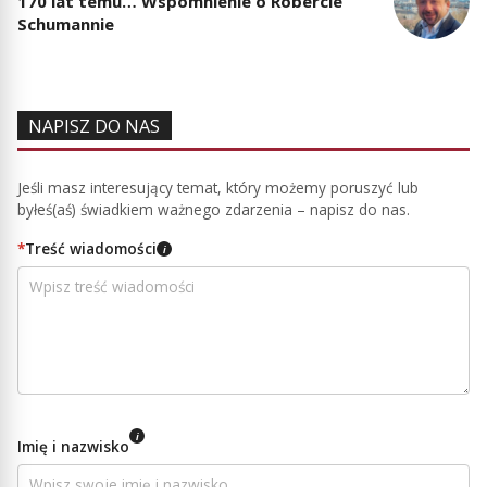
170 lat temu… Wspomnienie o Robercie
Schumannie
NAPISZ DO NAS
Jeśli masz interesujący temat, który możemy poruszyć lub
byłeś(aś) świadkiem ważnego zdarzenia – napisz do nas.
*
Treść wiadomości
i
i
Imię i nazwisko