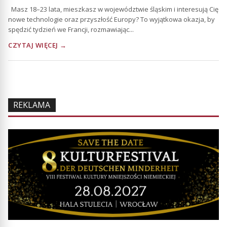
Masz 18–23 lata, mieszkasz w województwie śląskim i interesują Cię
nowe technologie oraz przyszłość Europy? To wyjątkowa okazja, by
spędzić tydzień we Francji, rozmawiając...
CZYTAJ WIĘCEJ →
REKLAMA