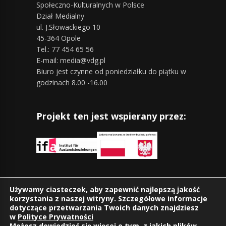
Społeczno-Kulturalnych w Polsce
Dział Medialny
ul. J.Słowackiego 10
45-364 Opole
Tel.: 77 454 65 56
E-mail: media@vdg.pl
Biuro jest czynne od poniedziałku do piątku w
godzinach 8.00 -16.00
Projekt ten jest wspierany przez:
Znajdziesz nas również na:
Używamy ciasteczek, aby zapewnić najlepszą jakość
korzystania z naszej witryny. Szczegółowe informacje
dotyczące przetwarzania Twoich danych znajdziesz
w
Polityce Prywatności
Możesz dowiedzieć się więcej o tym, z jakich plików