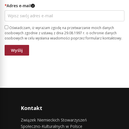
*
Adres e-mail
i
Oświadczam, iż wyrażam zgodę na przetwarzanie moich danych
osobowych zgodnie z ustawą z dnia 29.08.1997 r. o ochronie danych
osobowych w celu wysłania wiadomości poprzez formularz kontaktowy.
Kontakt
Związek Niemieckich Stowarzyszeń
Społeczno-Kulturalnych w Polsce