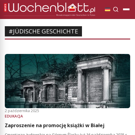
#JÜDISCHE GESCHICHTE
2 października 2025
EDUKACJA
Zaproszenie na promocję książki w Białej
Cmentarze żydowskie na Górnym Śląsku Już 16 października 2025 r.