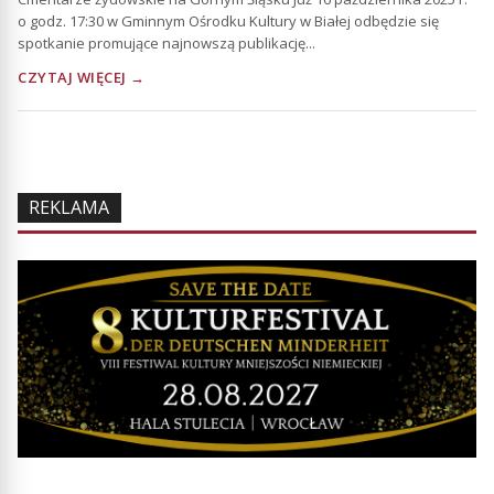
o godz. 17:30 w Gminnym Ośrodku Kultury w Białej odbędzie się
spotkanie promujące najnowszą publikację...
CZYTAJ WIĘCEJ →
REKLAMA