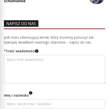
Schumannie
NAPISZ DO NAS
Jeśli masz interesujący temat, który możemy poruszyć lub
byłeś(aś) świadkiem ważnego zdarzenia – napisz do nas.
*
Treść wiadomości
i
i
Imię i nazwisko