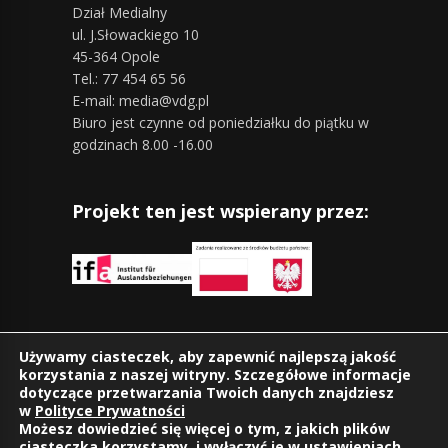
Dział Medialny
ul. J.Słowackiego 10
45-364 Opole
Tel.: 77 454 65 56
E-mail: media@vdg.pl
Biuro jest czynne od poniedziałku do piątku w
godzinach 8.00 -16.00
Projekt ten jest wspierany przez:
Znajdziesz nas również na:
Używamy ciasteczek, aby zapewnić najlepszą jakość
korzystania z naszej witryny. Szczegółowe informacje
dotyczące przetwarzania Twoich danych znajdziesz
w
Polityce Prywatności
Możesz dowiedzieć się więcej o tym, z jakich plików
ciasteczka korzystamy, i wyłączyć je w
ustawieniach
.