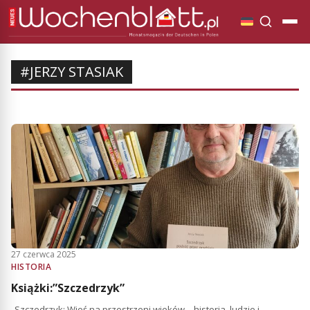
#JERZY STASIAK
27 czerwca 2025
HISTORIA
Książki:”Szczedrzyk”
„Szczedrzyk: Wieś na przestrzeni wieków – historia, ludzie i