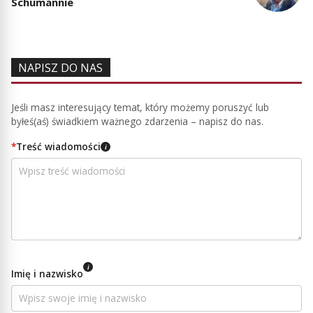
Schumannie
NAPISZ DO NAS
Jeśli masz interesujący temat, który możemy poruszyć lub
byłeś(aś) świadkiem ważnego zdarzenia – napisz do nas.
*
Treść wiadomości
i
i
Imię i nazwisko