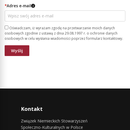
*
Adres e-mail
i
Oświadczam, iż wyrażam zgodę na przetwarzanie moich danych
osobowych zgodnie z ustawą z dnia 29.08.1997 r. o ochronie danych
osobowych w celu wysłania wiadomości poprzez formularz kontaktowy.
Kontakt
Związek Niemieckich Stowarzyszeń
Społeczno-Kulturalnych w Polsce