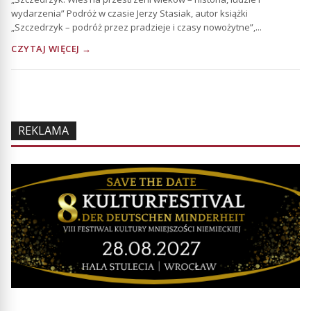
wydarzenia” Podróż w czasie Jerzy Stasiak, autor książki
„Szczedrzyk – podróż przez pradzieje i czasy nowożytne”,...
CZYTAJ WIĘCEJ →
REKLAMA