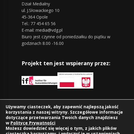
Dział Medialny
ul. J.Słowackiego 10
45-364 Opole
Tel.: 77 454 65 56
E-mail: media@vdg.pl
Biuro jest czynne od poniedziałku do piątku w
godzinach 8.00 -16.00
Projekt ten jest wspierany przez:
Znajdziesz nas również na:
Używamy ciasteczek, aby zapewnić najlepszą jakość
korzystania z naszej witryny. Szczegółowe informacje
dotyczące przetwarzania Twoich danych znajdziesz
w
Polityce Prywatności
Możesz dowiedzieć się więcej o tym, z jakich plików
ciasteczka korzystamy, i wyłączyć je w
ustawieniach
.