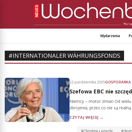
Wydarzenia
Po
#INTERNATIONALER WÄHRUNGSFONDS
22 października 2025
GOSPODARKA
Szefowa EBC nie szczęd
Niemcy – motor zmian Od wielu 
zbrojenia, przez co nie są realną 
CZYTAJ WIĘCEJ →
#Christine Lagarde
#deuts