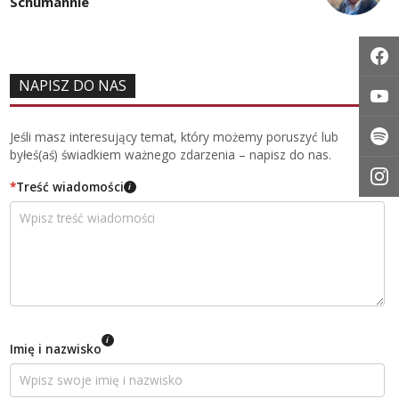
Schumannie
NAPISZ DO NAS
Jeśli masz interesujący temat, który możemy poruszyć lub
byłeś(aś) świadkiem ważnego zdarzenia – napisz do nas.
*
Treść wiadomości
i
i
Imię i nazwisko