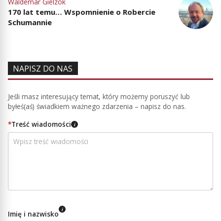
Waldemar Gielzok
170 lat temu… Wspomnienie o Robercie
Schumannie
NAPISZ DO NAS
Jeśli masz interesujący temat, który możemy poruszyć lub
byłeś(aś) świadkiem ważnego zdarzenia – napisz do nas.
*
Treść wiadomości
i
i
Imię i nazwisko