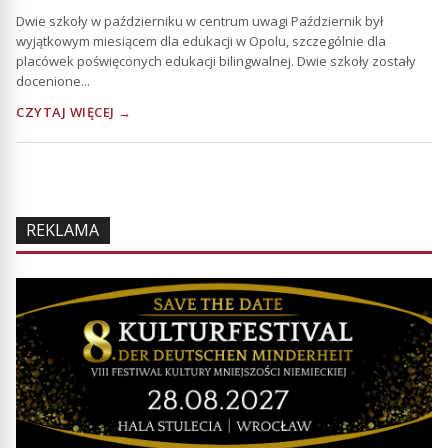
Dwie szkoły w październiku w centrum uwagi Październik był
wyjątkowym miesiącem dla edukacji w Opolu, szczególnie dla
placówek poświęconych edukacji bilingwalnej. Dwie szkoły zostały
docenione...
CZYTAJ WIĘCEJ →
REKLAMA