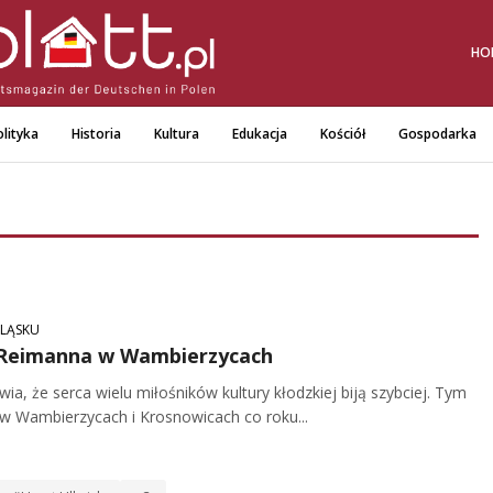
HO
lityka
Historia
Kultura
Edukacja
Kościół
Gospodarka
ŚLĄSKU
a Reimanna w Wambierzycach
, że serca wielu miłośników kultury kłodzkiej biją szybciej. Tym
e w Wambierzycach i Krosnowicach co roku...