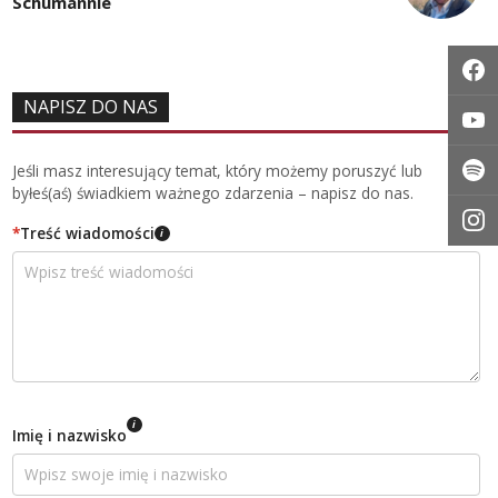
Schumannie
NAPISZ DO NAS
Jeśli masz interesujący temat, który możemy poruszyć lub
byłeś(aś) świadkiem ważnego zdarzenia – napisz do nas.
*
Treść wiadomości
i
i
Imię i nazwisko