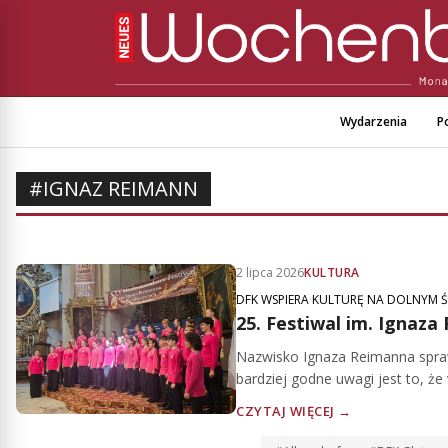
Wydarzenia
Po
#IGNAZ REIMANN
2 lipca 2026
KULTURA
DFK WSPIERA KULTURĘ NA DOLNYM 
25. Festiwal im. Ignaz
Nazwisko Ignaza Reimanna sprawia
bardziej godne uwagi jest to, ż
CZYTAJ WIĘCEJ →