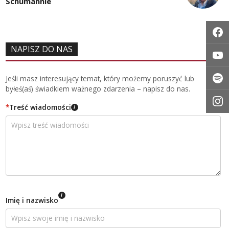
Schumannie
NAPISZ DO NAS
Jeśli masz interesujący temat, który możemy poruszyć lub
byłeś(aś) świadkiem ważnego zdarzenia – napisz do nas.
*
Treść wiadomości
i
i
Imię i nazwisko