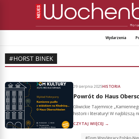
Wydarzenia
Po
#HORST BINEK
29 sierpnia 2025
HISTORIA
Powrót do Haus Obersc
Gliwickie Tajemnice „Kamiennego
historii i literatury! W najbliższą
CZYTAJ WIĘCEJ →
#Dom Współpracy Polsko-Niem