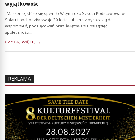
wyjątkowość
Marzenie, które się spełniło W tym roku Szkoła Podstawowa w
Solarni obchodziła swoje 30-lecie. Jubileusz był okazją do
wspomnień, podziękowań oraz świętowania osiągnięć
społeczności...
CZYTAJ WIĘCEJ →
REKLAMA