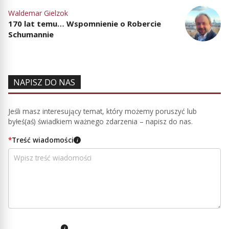
Waldemar Gielzok
170 lat temu… Wspomnienie o Robercie
Schumannie
NAPISZ DO NAS
Jeśli masz interesujący temat, który możemy poruszyć lub
byłeś(aś) świadkiem ważnego zdarzenia – napisz do nas.
*
Treść wiadomości
i
i