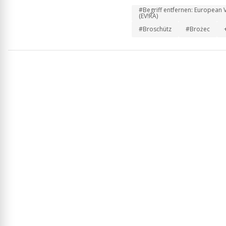
#Begriff entfernen: European 
(EV!RA)
#Broschütz
#Brożec