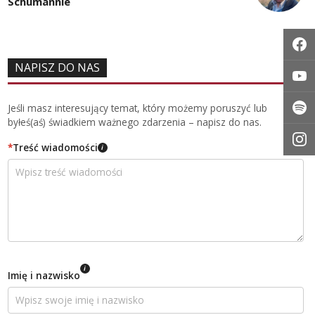
Schumannie
NAPISZ DO NAS
Jeśli masz interesujący temat, który możemy poruszyć lub
byłeś(aś) świadkiem ważnego zdarzenia – napisz do nas.
*
Treść wiadomości
i
i
Imię i nazwisko