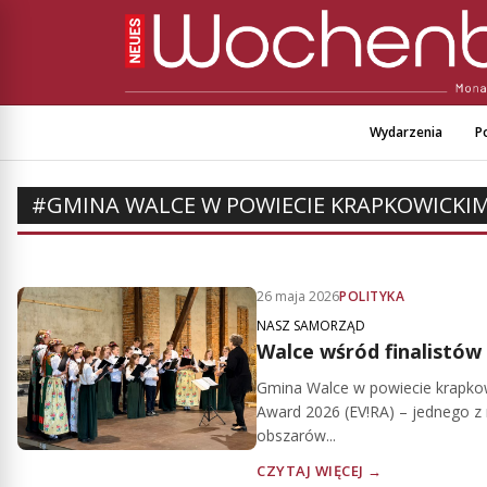
Wydarzenia
Po
#GMINA WALCE W POWIECIE KRAPKOWICKI
26 maja 2026
POLITYKA
NASZ SAMORZĄD
Walce wśród finalistów
Gmina Walce w powiecie krapkowi
Award 2026 (EV!RA) – jednego z
obszarów...
CZYTAJ WIĘCEJ →