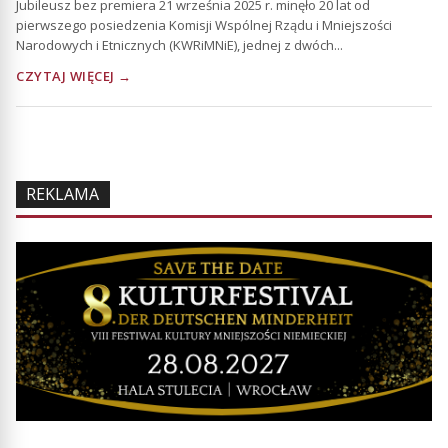
Jubileusz bez premiera 21 września 2025 r. minęło 20 lat od
pierwszego posiedzenia Komisji Wspólnej Rządu i Mniejszości
Narodowych i Etnicznych (KWRiMNiE), jednej z dwóch...
CZYTAJ WIĘCEJ →
REKLAMA