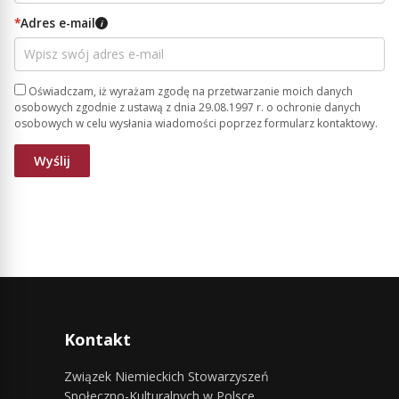
*
Adres e-mail
i
Oświadczam, iż wyrażam zgodę na przetwarzanie moich danych
osobowych zgodnie z ustawą z dnia 29.08.1997 r. o ochronie danych
osobowych w celu wysłania wiadomości poprzez formularz kontaktowy.
Kontakt
Związek Niemieckich Stowarzyszeń
Społeczno-Kulturalnych w Polsce