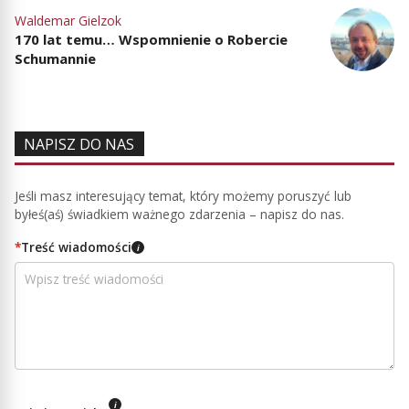
Waldemar Gielzok
170 lat temu… Wspomnienie o Robercie
Schumannie
NAPISZ DO NAS
Jeśli masz interesujący temat, który możemy poruszyć lub
byłeś(aś) świadkiem ważnego zdarzenia – napisz do nas.
*
Treść wiadomości
i
i