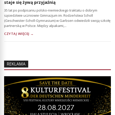
staje się żywą przyjaźnią
35 lat po podpisaniu polsko-niemieckiego traktatu o dobrym
sąsiedztwie uczniowie Gimnazjum im. Rodzeństwa Scholl
(Geschwister-Scholl-Gymnasium) w Garbsen odwiedzili swoją szkołę
partnerską w Polsce. Między alpakami,...
CZYTAJ WIĘCEJ →
REKLAMA