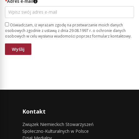
*
Adres e-mail
i
Oświadczam, iż wyrażam zgodę na przetwarzanie moich danych
osobowych zgodnie z ustawą z dnia 29.08.1997 r. o ochronie danych
osobowych w celu wysłania wiadomości poprzez formularz kontaktowy.
Kontakt
Związek Niemieckich Stowarzyszeń
Społeczno-Kulturalnych w Polsce
Dział Medialny