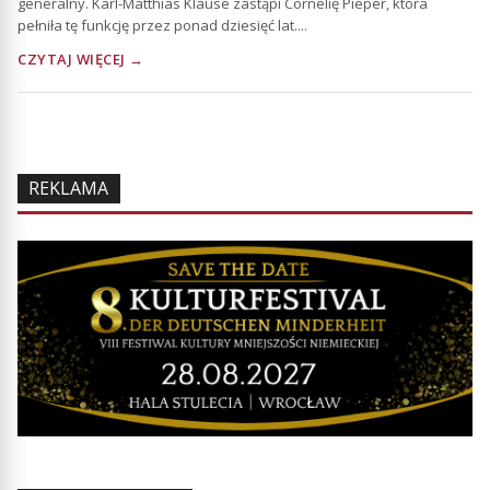
generalny. Karl-Matthias Klause zastąpi Cornelię Pieper, która
pełniła tę funkcję przez ponad dziesięć lat....
CZYTAJ WIĘCEJ →
REKLAMA