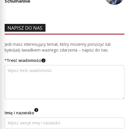
Schumannie
NAPISZ DO NAS
Jeśli masz interesujący temat, który możemy poruszyć lub
byłeś(aś) świadkiem ważnego zdarzenia – napisz do nas.
*
Treść wiadomości
i
i
Imię i nazwisko