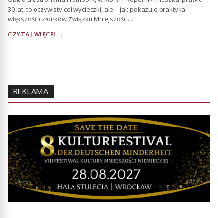
30 lat, to oczywisty cel wycieczki, ale – jak pokazuje praktyka –
większość członków Związku Mniejszości...
CZYTAJ WIĘCEJ →
REKLAMA