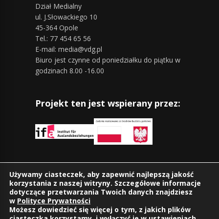
Dział Medialny
ul. J.Słowackiego 10
45-364 Opole
Tel.: 77 454 65 56
E-mail: media@vdg.pl
Biuro jest czynne od poniedziałku do piątku w
godzinach 8.00 -16.00
Projekt ten jest wspierany przez:
Znajdziesz nas również na:
Używamy ciasteczek, aby zapewnić najlepszą jakość
korzystania z naszej witryny. Szczegółowe informacje
dotyczące przetwarzania Twoich danych znajdziesz
w
Polityce Prywatności
Możesz dowiedzieć się więcej o tym, z jakich plików
ciasteczka korzystamy, i wyłączyć je w
ustawieniach
.