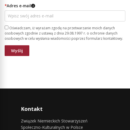
*
Adres e-mail
i
Oświadczam, iż wyrażam zgodę na przetwarzanie moich danych
osobowych zgodnie z ustawą z dnia 29.08.1997 r. o ochronie danych
osobowych w celu wysłania wiadomości poprzez formularz kontaktowy.
Kontakt
Związek Niemieckich Stowarzyszeń
Społeczno-Kulturalnych w Polsce