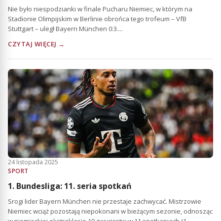
Nie było niespodzianki w finale Pucharu Niemiec, w którym na
Stadionie Olimpijskim w Berlinie obrońca tego trofeum – VfB
Stuttgart – uległ Bayern München 0:3....
CZYTAJ WIĘCEJ →
24 listopada 2025
SPORT
1. Bundesliga: 11. seria spotkań
Srogi lider Bayern München nie przestaje zachwycać. Mistrzowie
Niemiec wciąż pozostają niepokonani w bieżącym sezonie, odnosząc
w niemieckiej ekstraklasie 10 zwycięstw w 11 spotkaniach (1...