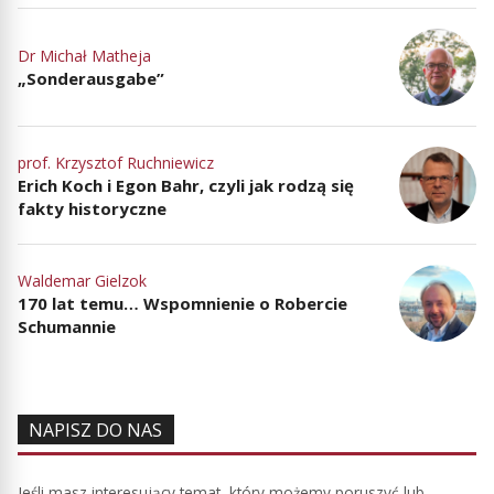
Dr Michał Matheja
„Sonderausgabe”
prof. Krzysztof Ruchniewicz
Erich Koch i Egon Bahr, czyli jak rodzą się
fakty historyczne
Waldemar Gielzok
170 lat temu… Wspomnienie o Robercie
Schumannie
NAPISZ DO NAS
Jeśli masz interesujący temat, który możemy poruszyć lub