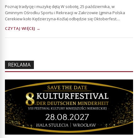
Poznaj tradycję i muzykę dętą W sobotę, 25 października, w
Gminnym Ośrodku Sportu i Rekreacji w Zakrzowie (gmina Polska
Cerekiew koło Kędzierzyna-Koźla) odbędzie się Oktoberfest....
CZYTAJ WIĘCEJ →
REKLAMA