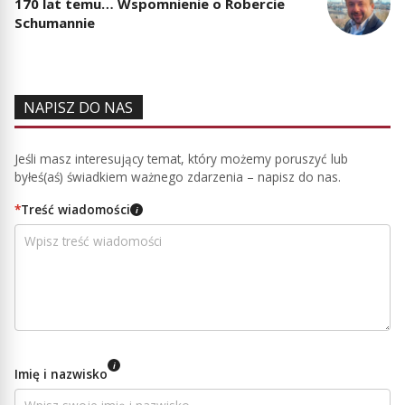
170 lat temu… Wspomnienie o Robercie
Schumannie
NAPISZ DO NAS
Jeśli masz interesujący temat, który możemy poruszyć lub
byłeś(aś) świadkiem ważnego zdarzenia – napisz do nas.
*
Treść wiadomości
i
i
Imię i nazwisko