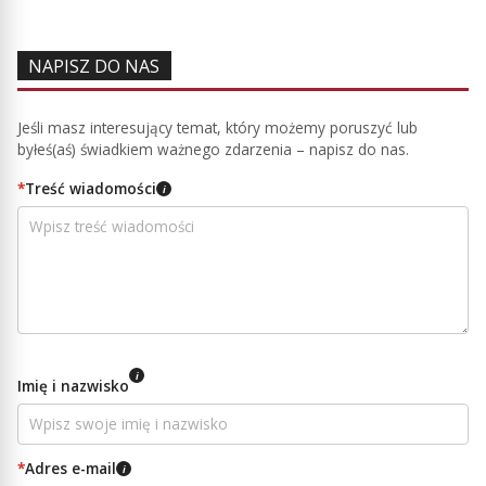
NAPISZ DO NAS
Jeśli masz interesujący temat, który możemy poruszyć lub
byłeś(aś) świadkiem ważnego zdarzenia – napisz do nas.
*
Treść wiadomości
i
i
Imię i nazwisko
*
Adres e-mail
i