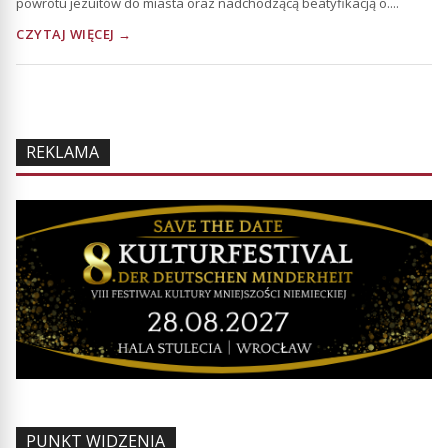
powrotu jezuitów do miasta oraz nadchodzącą beatyfikacją o....
CZYTAJ WIĘCEJ →
REKLAMA
PUNKT WIDZENIA