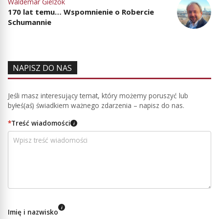
Waldemar Gielzok
170 lat temu… Wspomnienie o Robercie
Schumannie
NAPISZ DO NAS
Jeśli masz interesujący temat, który możemy poruszyć lub
byłeś(aś) świadkiem ważnego zdarzenia – napisz do nas.
*
Treść wiadomości
i
i
Imię i nazwisko