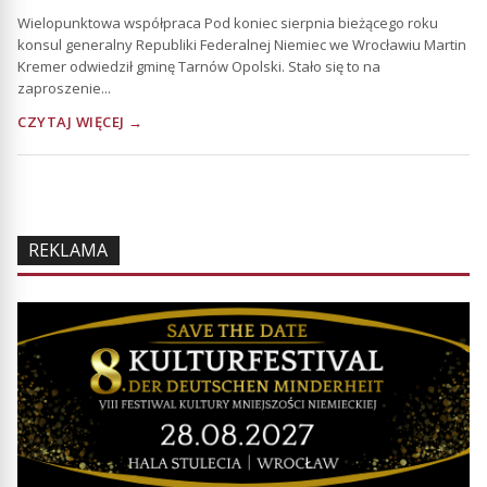
Wielopunktowa współpraca Pod koniec sierpnia bieżącego roku
konsul generalny Republiki Federalnej Niemiec we Wrocławiu Martin
Kremer odwiedził gminę Tarnów Opolski. Stało się to na
zaproszenie...
CZYTAJ WIĘCEJ →
REKLAMA