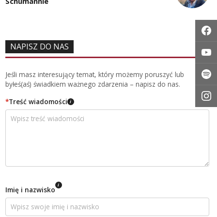
Schumannie
NAPISZ DO NAS
Jeśli masz interesujący temat, który możemy poruszyć lub
byłeś(aś) świadkiem ważnego zdarzenia – napisz do nas.
*
Treść wiadomości
i
i
Imię i nazwisko