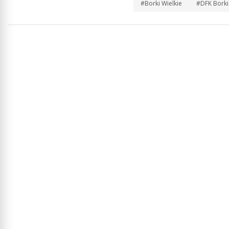
#Borki Wielkie
#DFK Borki