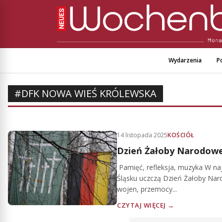
Wydarzenia
Po
#DFK NOWA WIEŚ KRÓLEWSKA
14 listopada 2025
KOŚCIÓŁ
Dzień Żałoby Narodowe
Pamięć, refleksja, muzyka W na
Śląsku uczczą Dzień Żałoby Naro
wojen, przemocy...
CZYTAJ WIĘCEJ →