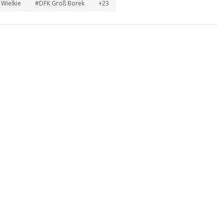
 Wielkie
#DFK Groß Borek
+23